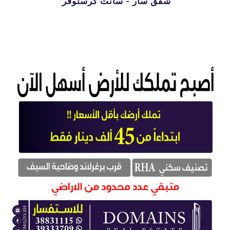
شقق سار - سانت كرستوفر 