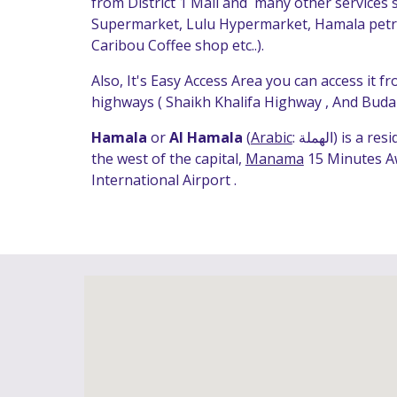
from
 Dis
t
rict 1 Mall
 and  
m
an
y
other services s
Supermarket, Lulu Hypermarket, Hamala petro
Caribou Coffee shop etc
..
).
Also, It's Easy Access Area you can access it f
highways ( Shaikh Khalifa Highway , And Buda
‎) is a res
الهملة
: 
Arabic
 (
Al Hamala
 or 
Hamala
the west of the capital, 
Manama
 1
5
 Minutes A
International Airport .