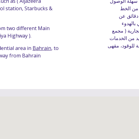
السكنية الراقية كما يتمتع المشروع بوجوده في منطقة سهلة الوصول 
uch as ( Aljazeera 
ومليئة بكافة الخدمات اللازمة  مع سهولة الوصول اليه من الخط 
Starbucks & 
l station, 
السريع الرئيسي ، يبعد المشروع مسافة اقل من عشر دقائق عن 
منطقة السيف والحي التجاري ، كما يتميز الحي السكني بالهدوء 
rom two different Main 
وبتوافر الخدمات المتنوعة مثل المقاهي والمجمعات التجارية ( مجمع 
iya Highway ).
District 1 ، مجمع الضلع ، مجمع ليوان ) بالاضافة للعديد من الخدمات 
مثل  ( اسواق الجزيرة، اللولو هايبرماركت، محطة الهملة للوقود، مقهى 
idential area in 
Bahrain
, to 
way from Bahrain 