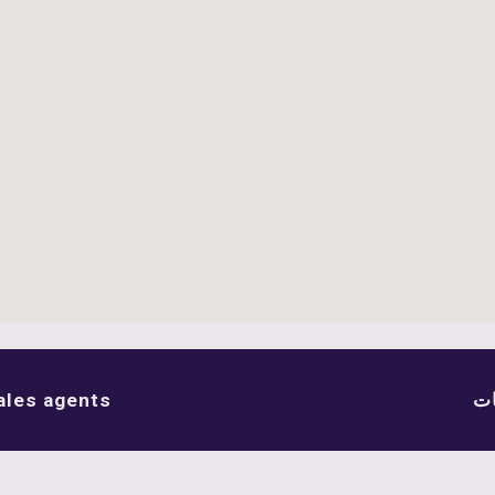
ات
ales agents