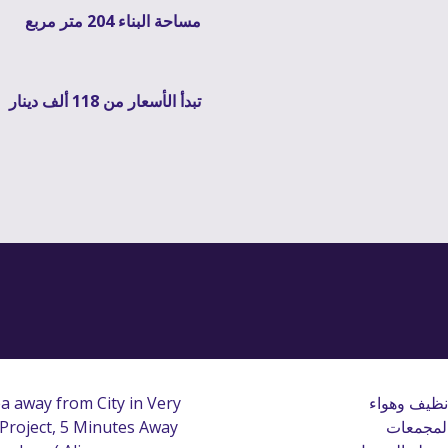
مساحة البناء 204 متر مربع
تبدأ الأسعار من 118 ألف دينار
يقع مشروع جناين الهملة في منطقة الهملة وسط بيئة نظيف وهواء 
a away from City in Very 
نقي جدا حيث يحيط بالمشروع عدد كبير من المزارع والمجمعات 
 Minutes Away 
5
, 
Project